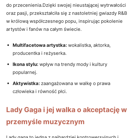
do przecenienia.Dzięki‌ swojej nieustającej wytrwałości
oraz pasji, przekształciła się z⁣ nastoletniej gwiazdy ‌R&B⁢
w królową współczesnego⁢ popu, inspirując pokolenie
artystów i ‌fanów na całym świecie.
Multifacetowa ​artystka:
wokalistka, aktorka,
producentka ‍i reżyserka.
Ikona⁤ stylu:
wpływ na trendy mody i kultury
popularnej.
Aktywistka:
zaangażowana w walkę o⁢ prawa
człowieka ⁢i równość⁤ płci.
Lady⁢ Gaga i⁤ jej walka o akceptację w​
przemyśle muzycznym
Lady gaga‍ to ‌jedna ​z najbardziej kontrowersyjnych ​i