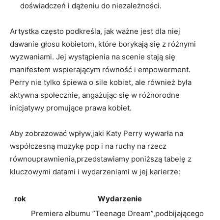
doświadczeń i dążeniu do niezależności.
Artystka często podkreśla,⁢ jak ważne jest‌ dla ⁤niej
dawanie głosu kobietom, które borykają się z różnymi‌
wyzwaniami. Jej wystąpienia na scenie stają się‌
manifestem wspierającym równość i empowerment.‌
Perry nie tylko ​śpiewa​ o⁢ sile‌ kobiet, ale również‌ była
aktywna ⁤społecznie, angażując się w różnorodne
inicjatywy promujące prawa‌ kobiet.
Aby ‌zobrazować ⁢wpływ,jaki ⁣Katy​ Perry wywarła na
współczesną muzykę pop i na ruchy na rzecz
równouprawnienia,przedstawiamy poniższą tabelę z
kluczowymi‍ datami i ⁣wydarzeniami​ w jej‍ karierze:
rok
Wydarzenie
Premiera albumu ‍”Teenage Dream”,podbijającego