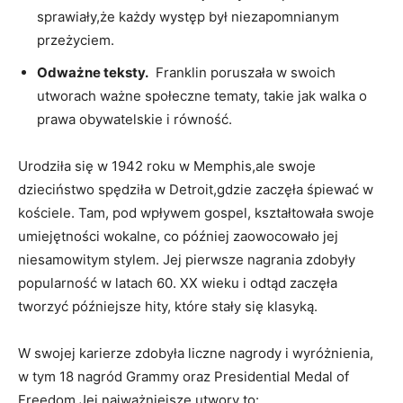
sprawiały,że⁣ każdy​ występ był niezapomnianym
przeżyciem.
Odważne teksty.
⁤ Franklin poruszała ⁤w swoich
utworach ważne społeczne tematy, takie jak walka o ​
prawa obywatelskie i równość.
Urodziła‍ się w 1942 roku w Memphis,ale swoje
dzieciństwo spędziła ‌w Detroit,gdzie zaczęła śpiewać ⁢w
kościele. Tam,‌ pod wpływem gospel, kształtowała swoje
⁤umiejętności wokalne, ⁣co później ‌zaowocowało jej
niesamowitym stylem. Jej pierwsze⁣ nagrania zdobyły
popularność‍ w⁤ latach ⁢60. XX ⁤wieku i odtąd zaczęła
‌tworzyć ‌późniejsze hity,⁣ które stały się klasyką.
W⁤ swojej karierze zdobyła liczne ⁤nagrody ‌i wyróżnienia,
‌w tym 18 nagród Grammy oraz Presidential Medal​ of
Freedom.Jej najważniejsze utwory‌ to: