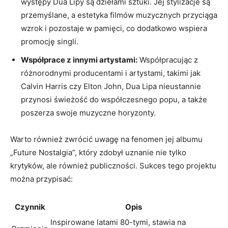
‌występy ⁤Dua Lipy są dziełami sztuki. Jej stylizacje ⁢są
przemyślane, a estetyka⁢ filmów muzycznych‍ przyciąga
wzrok i pozostaje w ‌pamięci, co dodatkowo wspiera
promocję singli.
Współprace z ‍innymi artystami:
Współpracując z
różnorodnymi producentami i artystami, takimi jak
‌Calvin Harris⁤ czy Elton​ John, Dua Lipa nieustannie
przynosi świeżość ⁤do ⁣współczesnego popu,​ a także
poszerza ⁣swoje muzyczne ​horyzonty.
Warto również zwrócić⁣ uwagę na fenomen jej albumu
„Future Nostalgia”, który zdobył uznanie nie tylko
krytyków, ale⁣ również publiczności. Sukces⁤ tego projektu​
można przypisać:
Czynnik
Opis
Inspirowane latami 80-tymi, stawia na​