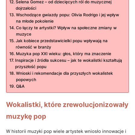
Selena Gomez – od dziecięcych ról do ⁢muzycznej
dojrzałości
Wschodzące ⁢gwiazdy ⁢popu: Olivia ⁣Rodrigo i jej wpływ
na młode⁢ pokolenie
Co ‍łączy te artystki? Wpływ na społeczne zmiany w
muzyce
Jak kobiece przedstawicielki popu wpływają ⁣na‍
równość w branży
Muzyka pop XXI wieku: głos, który ma znaczenie
Inspiracje​ i źródła sukcesu –⁤ jak te‌ wokalistki kształtują
przyszłość popu
Wnioski i⁣ rekomendacje dla przyszłych ⁣wokalistek
popowych
Q&A
Wokalistki,‍ które‌ zrewolucjonizowały
muzykę pop
W⁢ historii muzyki pop wiele artystek wniosło innowacje⁢ i