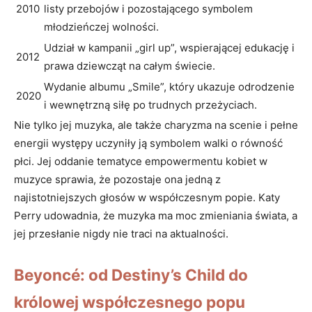
2010
listy ⁣przebojów‍ i⁤ pozostającego ‌symbolem
młodzieńczej wolności.
Udział w ⁣kampanii „girl ⁢up”, wspierającej​ edukację i
2012
prawa ⁤dziewcząt na całym świecie.
Wydanie albumu „Smile”, który ukazuje odrodzenie⁢
2020
i wewnętrzną siłę po trudnych przeżyciach.
Nie ⁣tylko jej muzyka, ale także charyzma na scenie i pełne
energii występy⁢ uczyniły ją‌ symbolem walki o równość
⁤płci. Jej ⁤oddanie tematyce‌ empowermentu kobiet w
muzyce sprawia, że pozostaje ona jedną⁢ z
⁣najistotniejszych głosów w współczesnym popie.⁤ Katy
Perry udowadnia, że muzyka ma moc zmieniania świata, a
jej przesłanie ‍nigdy nie traci na aktualności.
Beyoncé: od Destiny’s Child do
królowej współczesnego popu