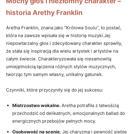
Mocny głos i niezłomny charakter –
historia Arethy Franklin
Aretha Franklin, znana jako ​”Królowa Soulu”, to postać,
która na zawsze wpisała⁣ się w historię ‌muzyki.Jej
niepowtarzalny głos i zdecydowany‌ charakter‍ sprawiły,
że stała ⁢się inspiracją dla wielu artystek i artystów na
całym świecie. Charakteryzowała się niesamowitą
umiejętnością łączenia różnych stylów ​muzycznych,⁢
tworząc tym samym własny, unikalny gatunek.
Czynniki, ⁣które przyczyniły⁤ się do jej sukcesu:
Mistrzostwo wokalne.
Aretha potrafiła z łatwością‍
przechodzić od‌ delikatnych, emocjonalnych ballad do
energicznych ⁢przebojów pełnych⁤ mocy.
Osobowość na ⁤scenie.
Jej charyzma i pewność siebie