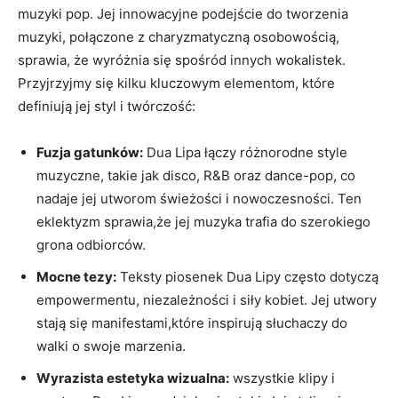
muzyki⁤ pop. ⁢Jej innowacyjne podejście do tworzenia⁤
muzyki, połączone z​ charyzmatyczną osobowością,
⁣sprawia, ⁤że wyróżnia‌ się spośród innych wokalistek.
Przyjrzyjmy się kilku kluczowym ⁣elementom,‍ które
definiują ⁤jej ‍styl⁣ i⁤ twórczość:
Fuzja gatunków:
Dua ⁣Lipa ‍łączy różnorodne style
muzyczne, takie jak⁤ disco, R&B oraz dance-pop, co
‌nadaje jej utworom świeżości‍ i nowoczesności. ‍Ten
eklektyzm sprawia,że ⁢jej muzyka trafia​ do​ szerokiego
‍grona odbiorców.
Mocne ‌tezy:
Teksty piosenek Dua Lipy często dotyczą
empowermentu, niezależności i siły kobiet.⁢ Jej utwory
‍stają ‌się ‌manifestami,które inspirują słuchaczy ⁤do
walki ‍o swoje ⁣marzenia.
Wyrazista estetyka wizualna:
wszystkie klipy i