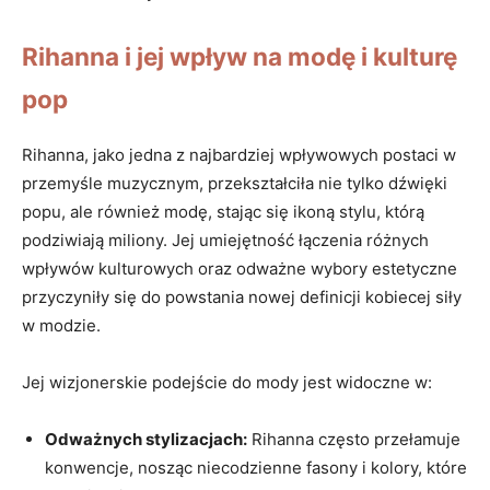
Rihanna⁢ i jej wpływ⁣ na modę i kulturę
pop
Rihanna, jako jedna⁣ z najbardziej wpływowych postaci w
przemyśle⁣ muzycznym, przekształciła nie tylko⁤ dźwięki⁢
popu, ale również modę, stając​ się ikoną stylu, którą
podziwiają ⁤miliony. Jej⁤ umiejętność łączenia ⁣różnych‍
wpływów kulturowych oraz odważne wybory estetyczne
przyczyniły się do powstania⁢ nowej⁢ definicji kobiecej ⁣siły​
w modzie.
Jej wizjonerskie podejście do mody jest widoczne w:
Odważnych ⁤stylizacjach:
⁢Rihanna często przełamuje
konwencje, nosząc‌ niecodzienne⁣ fasony i kolory, które