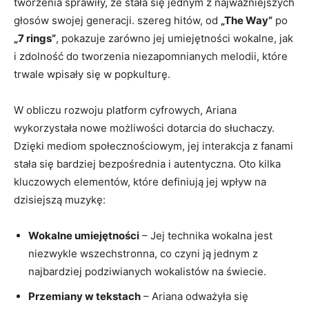
tworzenia sprawiły, że stała ‍się jednym z‌ najważniejszych
⁣głosów swojej generacji. szereg hitów, od
„The Way”
po⁣
„7⁢ rings”
, pokazuje ​zarówno⁢ jej umiejętności wokalne, jak
i ‍zdolność⁤ do​ tworzenia‍ niezapomnianych melodii, które
trwale wpisały⁢ się w ‍popkulturę.
W obliczu rozwoju platform cyfrowych, Ariana
wykorzystała nowe możliwości dotarcia do słuchaczy.
Dzięki mediom społecznościowym, jej ⁣interakcja z fanami
stała się bardziej bezpośrednia i ⁣autentyczna. ⁤Oto kilka​
kluczowych ⁤elementów,⁤ które​ definiują jej ​wpływ na
dzisiejszą muzykę:
Wokalne ⁤umiejętności
– Jej technika⁣ wokalna jest
⁣niezwykle ⁣wszechstronna, co czyni ją jednym z
‌najbardziej ​podziwianych wokalistów na ⁤świecie.
Przemiany w‌ tekstach
– Ariana odważyła się