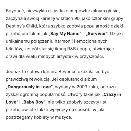
Beyoncé, niezwykła artystka o niepowtarzalnym ​głosie,
‌zaczynała swoją karierę w⁣ latach ⁣90.⁢ jako członkini ⁢grupy
Destiny’s Child, która szybko zdobyła popularność dzięki
przebojom‍ takim jak
„Say My Name”
i ⁢
„Survivor”
.⁢ Dzięki
unikalnemu połączeniu harmonii i emocjonalnych
tekstów, zespół stał się ikoną R&B i popu, otwierając
‍drzwi dla wielu młodych artystek ‍w przyszłości.
Jednak to solowa kariera Beyoncé okazała się być
prawdziwą rewolucją. Jej debiutancki album
„Dangerously in Love”
,⁢ wydany w 2003​ roku,⁣ od razu
zyskał ogromną popularność. Utwory takie jak
„Crazy ⁣in
Love”
i
„Baby Boy”
⁣ nie tylko zdobyły‌ szczyty list
przebojów, ale także wpłynęły⁣ na sposób, w jaki
postrzegamy kobiety w ​muzyce.