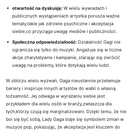
otwartość na dyskusję:
W wielu ​wywiadach i
⁣publicznych⁣ wystąpieniach artystka porusza ważne​
tematy,takie ⁣jak zdrowie psychiczne i ​akceptacja
siebie,co przyciąga uwagę mediów i publiczności.
Społeczna ​odpowiedzialność:
Działalność Gagi ⁢nie
ogranicza się tylko do ‌muzyki. Angażuje się w liczne
akcje charytatywne i ‌kampanie, starając się zwrócić
uwagę na‍ problemy, które dotykają wielu ludzi.
W obliczu wielu wyzwań,​ Gaga nieustannie⁤ przełamuje‍
bariery i inspiruje innych artystów ​do walki⁢ o własną
tożsamość.‌ Jej odwaga w wyrażaniu ‍siebie jest
przykładem dla​ wielu ⁤osób w⁤ branży,zwłaszcza‍ dla​
tych,którzy czują się marginalizowani. Dzięki temu, ‍że nie
boi się być sobą, Lady Gaga staje się symbolem zmian ​w
muzyce pop, pokazując,⁣ że akceptacja jest kluczem do