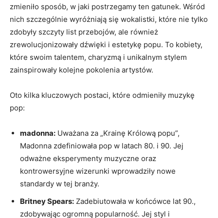
zmieniło sposób, w‍ jaki ⁤postrzegamy ten⁣ gatunek. Wśród
nich⁣ szczególnie wyróżniają się wokalistki, które‌ nie⁤ tylko
zdobyły szczyty⁣ list przebojów, ale również
‍zrewolucjonizowały dźwięki i estetykę ‍popu. To kobiety,
które swoim​ talentem, charyzmą i⁣ unikalnym stylem
zainspirowały kolejne⁤ pokolenia artystów.
Oto kilka kluczowych ⁢postaci, które ⁣odmieniły ⁤muzykę
pop:
madonna:
‍Uważana za „Krainę Królową ⁣popu”, ​
Madonna zdefiniowała‍ pop w latach 80. ⁣i 90.‍ Jej⁣
odważne eksperymenty muzyczne oraz
kontrowersyjne wizerunki wprowadziły nowe
standardy⁣ w tej branży.
Britney Spears:
Zadebiutowała w końcówce lat‌ 90.,
zdobywając ⁢ogromną popularność. ⁢Jej styl i