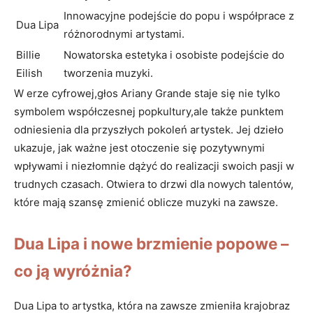
Innowacyjne podejście⁢ do popu ⁣i współprace ‍z
Dua Lipa
różnorodnymi artystami.
Billie⁤
Nowatorska estetyka i ⁢osobiste ⁣podejście do⁤
Eilish
tworzenia muzyki.
W erze cyfrowej,głos ⁢Ariany Grande ⁣staje⁤ się nie tylko
symbolem współczesnej popkultury,ale‍ także punktem
odniesienia dla przyszłych pokoleń artystek. Jej dzieło
⁣ukazuje, jak ważne jest otoczenie się pozytywnymi
wpływami i niezłomnie‍ dążyć do‍ realizacji swoich pasji w
trudnych‌ czasach. Otwiera to drzwi dla nowych talentów,
które mają szansę zmienić​ oblicze ‌muzyki na ‍zawsze.
Dua Lipa i nowe ⁣brzmienie popowe –
co ją ⁢wyróżnia?
Dua Lipa to artystka, która na zawsze ⁣zmieniła krajobraz