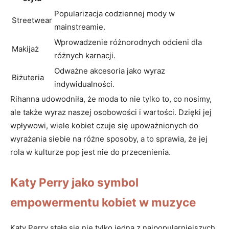
Popularizacja‍ codziennej mody w
Streetwear
mainstreamie.
Wprowadzenie różnorodnych odcieni ​dla
Makijaż
różnych karnacji.
Odważne akcesoria jako⁢ wyraz
Biżuteria
indywidualności.
Rihanna udowodniła, że⁣ moda to⁢ nie tylko to, co nosimy,‍
ale ‌także ⁣wyraz‌ naszej osobowości i wartości. Dzięki jej
wpływowi, wiele kobiet ⁤czuje się upoważnionych do⁢
wyrażania siebie ​na ‌różne sposoby, ​a to sprawia, że jej
rola⁤ w kulturze pop jest nie‍ do przecenienia.
Katy Perry⁣ jako symbol
empowermentu⁢ kobiet w muzyce
Katy Perry ​stała się nie tylko⁣ jedną z ​najpopularniejszych