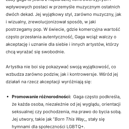
wpływowych ‌postaci ​w przemyśle muzycznym ostatnich
dwóch ⁤dekad. Jej wyjątkowy styl, ⁣zarówno muzyczny, jak
i wizualny, zrewolucjonizował sposób, w jaki
‍postrzegamy pop. W świecie, ⁤gdzie​ komercyjna wartość
często przesłania⁤ autentyczność, Gaga wciąż⁣ walczy o
akceptację i uznanie dla siebie i ​innych ​artystów, którzy
chcą wyrażać się swobodnie.
Artystka nie⁢ boi się pokazywać ⁤swoją wyjątkowość, co​
wzbudza zarówno podziw, jak‌ i kontrowersje. ​Wśród jej
działań ​na rzecz​ akceptacji wyróżniają się:
Promowanie ⁢różnorodności:
​ Gaga często ⁣podkreśla,
że każda osoba, niezależnie od jej wyglądu, orientacji
seksualnej ‍czy pochodzenia, ma prawo‌ do bycia ⁣sobą.
Jej utwory, takie jak ⁣”
Born This‌ Way
„, stały się
hymnami dla społeczności‌ LGBTQ+.