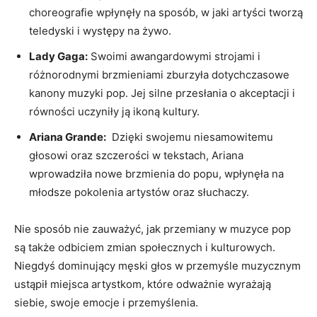
choreografie wpłynęły na sposób, w⁤ jaki artyści tworzą‍
teledyski i występy ​na żywo.
Lady Gaga:
Swoimi awangardowymi ⁤strojami i ​
różnorodnymi brzmieniami zburzyła dotychczasowe
kanony‌ muzyki pop. ​Jej ​silne przesłania o ‍akceptacji i
równości uczyniły ‍ją ikoną kultury.
Ariana Grande:
⁣ Dzięki swojemu niesamowitemu
⁣głosowi oraz szczerości w tekstach, Ariana
wprowadziła nowe brzmienia do popu, wpłynęła na
młodsze pokolenia artystów oraz‍ słuchaczy.
Nie ⁤sposób ​nie‍ zauważyć, jak⁤ przemiany w muzyce pop‍
są ⁢także odbiciem zmian społecznych i kulturowych.
Niegdyś dominujący ⁢męski głos w przemyśle muzycznym
ustąpił⁢ miejsca artystkom, które ​odważnie wyrażają
siebie, ‍swoje emocje i przemyślenia.