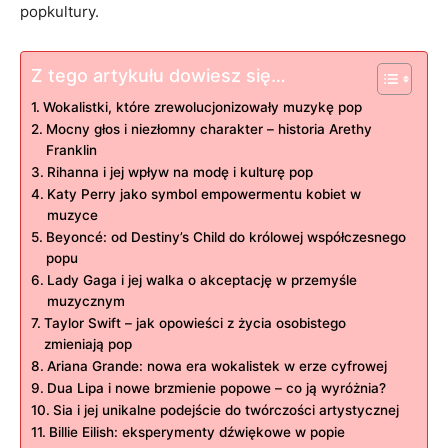
‍popkultury.
Z tego artykułu dowiesz się…
Wokalistki,‍ które‌ zrewolucjonizowały muzykę pop
Mocny głos i niezłomny charakter – historia Arethy
Franklin
Rihanna⁢ i jej wpływ⁣ na modę i kulturę pop
Katy Perry⁣ jako symbol empowermentu⁢ kobiet w
muzyce
Beyoncé: od Destiny’s Child do królowej współczesnego
popu
Lady⁢ Gaga i⁤ jej walka o akceptację w​ przemyśle
muzycznym
Taylor Swift – jak opowieści z ⁣życia osobistego
zmieniają⁣ pop
Ariana Grande: ⁣nowa‌ era wokalistek w erze cyfrowej
Dua Lipa i nowe ⁣brzmienie popowe – co ją ⁢wyróżnia?
Sia i jej unikalne ⁣podejście do twórczości‌ artystycznej
Billie Eilish: eksperymenty dźwiękowe w ⁣popie