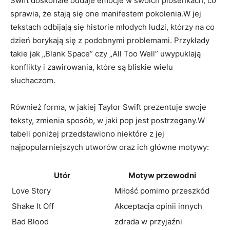
Swift doskonale oddaje emocje w swoich piosenkach, ‌co
sprawia, że stają się‌ one manifestem pokolenia.W jej
tekstach ⁣odbijają się historie ‌młodych ludzi, którzy na co
dzień‌ borykają się z podobnymi problemami. Przykłady
takie jak „Blank Space” czy⁢ „All ‌Too​ Well”​ uwypuklają
konflikty i zawirowania, ⁤które są bliskie wielu
słuchaczom.
Również forma, w jakiej Taylor Swift prezentuje swoje‍
teksty, ⁢zmienia sposób,⁢ w⁢ jaki ⁢pop jest postrzegany.W
tabeli poniżej ‌przedstawiono⁤ niektóre z jej
‌najpopularniejszych utworów oraz ​ich główne motywy:
Utór
Motyw przewodni
Love⁣ Story
Miłość pomimo przeszkód
Shake It ⁤Off
Akceptacja opinii ⁢innych
Bad Blood
zdrada w⁤ przyjaźni