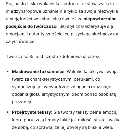
Sia, australijska wokalistka i autorka‍ tekstów, zyskała
międzynarodowe uznanie nie tylko ‌za swoje​ niezwykłe
umiejętności wokalne, ale⁢ również za
niepowtarzalne
podejście​ do twórczości
. Jej⁣ styl​ charakteryzuje się
‍emocjami i autentycznością, co przyciąga słuchaczy ⁣na
całym świecie.
Twórczość Sii jest często zdefiniowana przez:
Maskowanie tożsamości:
Wokalistka ukrywa swoją‌
twarz za charakterystycznymi perukami,‍ co‌
symbolizuje jej wewnętrzne zmagania oraz‍ chęć⁢
oddania głosu artystycznym ideom ponad osobistą⁤
prezencję.
Przejrzyste teksty:
Sia tworzy teksty pełne​ emocji,
które poruszają tematy takie jak miłość, ​strata i walka
ze sobą, co sprawia, że jej utwory są bliskie⁤ wielu