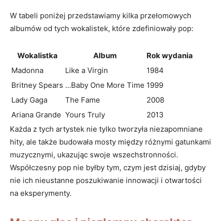
W tabeli‌ poniżej przedstawiamy kilka⁤ przełomowych
albumów od tych wokalistek, które zdefiniowały​ pop:
Wokalistka
Album
Rok wydania
Madonna
Like a Virgin
1984
Britney Spears
…Baby One ​More Time
1999
Lady⁤ Gaga
The​ Fame
2008
Ariana​ Grande
Yours Truly
2013
Każda z‌ tych artystek‌ nie​ tylko tworzyła niezapomniane
hity, ale także ‍budowała mosty między różnymi gatunkami⁣
muzycznymi,‌ ukazując ⁢swoje wszechstronności.
Współczesny pop nie ​byłby tym, czym jest dzisiaj, gdyby‍
nie ich nieustanne poszukiwanie innowacji ​i otwartości
⁢na eksperymenty.