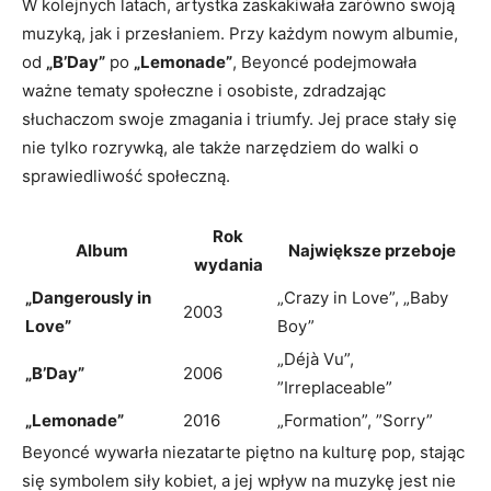
W⁣ kolejnych​ latach, artystka zaskakiwała zarówno⁣ swoją
muzyką, jak i przesłaniem.‍ Przy każdym nowym albumie,
od
„B’Day”
po
„Lemonade”
, Beyoncé podejmowała
ważne tematy ‌społeczne i osobiste, ​zdradzając ​
słuchaczom ‌swoje zmagania i triumfy. Jej prace stały⁣ się‌
nie tylko rozrywką, ⁣ale⁤ także narzędziem do walki o
⁤sprawiedliwość społeczną.
Rok
Album
Największe przeboje
wydania
„Dangerously in
„Crazy in Love”,​ „Baby
2003
Love”
Boy”
„Déjà Vu”,
„B’Day”
2006
⁤”Irreplaceable”
„Lemonade”
2016
„Formation”, ​”Sorry”
Beyoncé ‍wywarła‍ niezatarte piętno na kulturę pop, ⁣stając
się‌ symbolem siły kobiet, a jej wpływ​ na muzykę ⁤jest nie