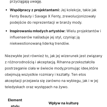
przyciągają uwagę.
Współpracy‍ z⁣ projektantami:
Jej kolekcje, takie jak
Fenty Beauty i Savage⁤ X ⁢Fenty, zrewolucjonizowały
podejście do reprezentacji‌ w branży​ mody.
Inspirowaniu młodych artystów:
Wielu‍ projektantów i
influenserów naśladuje ⁣jej ​styl,⁣ czyniąc ją
niekwestionowaną ‍liderką​ trendów.
Niezwykłe‍ jest również to, ⁤jak‌ jej⁣ wizerunek jest związany
‍z różnorodnością⁣ i akceptacją. Rihanna przekształciła‍
postrzeganie ⁤ciała w⁢ świecie ‌mody,promując ⁢idee,które
obejmują wszystkie rozmiary i kształty. Ten ‍etos⁣
akceptacji przejawia się zarówno na wybiegu, jak i w jej
teledyskach oraz występach⁤ na żywo.
Element
Wpływ na kulturę
stylu