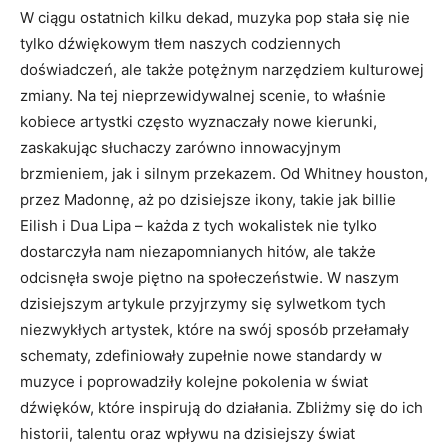
W ciągu⁤ ostatnich kilku dekad, muzyka pop ‌stała się nie
tylko dźwiękowym tłem ‌naszych codziennych
doświadczeń, ale​ także potężnym‌ narzędziem kulturowej
‌zmiany. Na tej‌ nieprzewidywalnej scenie, to właśnie
kobiece‌ artystki ​często ⁣wyznaczały nowe kierunki,
⁢zaskakując słuchaczy zarówno‍ innowacyjnym
brzmieniem, jak i silnym przekazem. Od Whitney houston,
przez Madonnę, aż po dzisiejsze ikony, takie jak billie
Eilish i Dua Lipa – ‍każda z tych wokalistek nie ⁤tylko
dostarczyła ‌nam niezapomnianych hitów,‌ ale także
odcisnęła ‌swoje piętno na społeczeństwie.​ W ‌naszym
dzisiejszym⁢ artykule ‌przyjrzymy się sylwetkom tych
niezwykłych artystek,⁣ które na swój sposób⁢ przełamały
schematy, zdefiniowały zupełnie nowe standardy w
muzyce i poprowadziły kolejne pokolenia w świat
dźwięków, które⁤ inspirują⁢ do działania. Zbliżmy się do ⁣ich
historii, talentu oraz wpływu na dzisiejszy świat