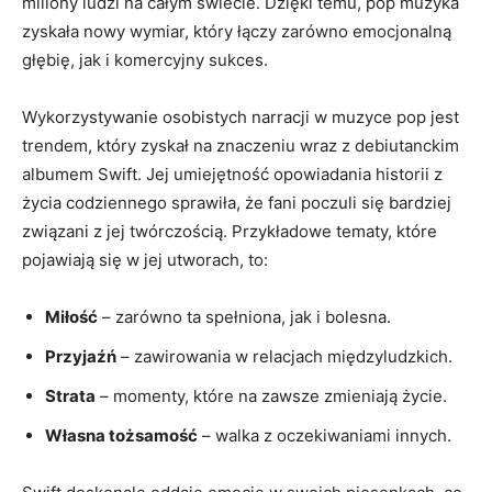
miliony ludzi na całym świecie. ⁤Dzięki⁢ temu, pop muzyka
⁣zyskała nowy wymiar,‌ który łączy zarówno emocjonalną
⁣głębię, jak i komercyjny sukces.
Wykorzystywanie osobistych narracji w muzyce⁣ pop jest
trendem, który zyskał na ‌znaczeniu wraz​ z debiutanckim
albumem Swift. Jej umiejętność opowiadania ​historii z
życia codziennego⁣ sprawiła, ​że fani poczuli się‍ bardziej
związani z jej twórczością. Przykładowe‍ tematy, które
pojawiają się w jej utworach, ‍to:
Miłość
– zarówno ⁢ta spełniona, jak i bolesna.
Przyjaźń
– zawirowania​ w relacjach międzyludzkich.
Strata
– momenty, które⁤ na‍ zawsze zmieniają życie.
Własna tożsamość
– walka z oczekiwaniami innych.