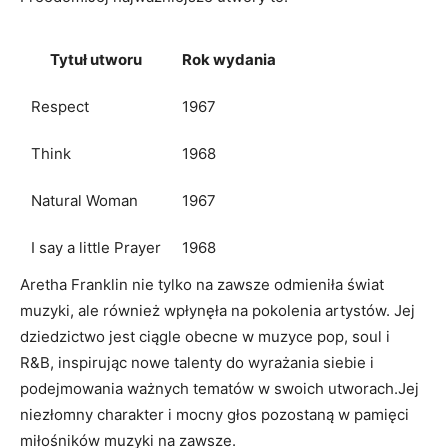
Tytuł utworu
Rok wydania
Respect
1967
Think
1968
Natural Woman
1967
I say ‌a little ⁤Prayer
1968
Aretha ​Franklin nie tylko na zawsze odmieniła świat
muzyki, ale również wpłynęła na pokolenia artystów. Jej
‍dziedzictwo jest ciągle obecne w muzyce pop, soul i
R&B, inspirując nowe talenty do ⁢wyrażania siebie i
podejmowania ważnych tematów w swoich⁢ utworach.Jej
niezłomny charakter i ‍mocny głos pozostaną w‌ pamięci
miłośników muzyki na ⁤zawsze.