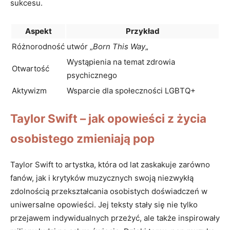
sukcesu.
Aspekt
Przykład
Różnorodność
utwór „
Born‍ This ‍Way
„
Wystąpienia ⁤na temat zdrowia
Otwartość
‍psychicznego
Aktywizm
Wsparcie ⁢dla⁤ społeczności⁤ LGBTQ+
Taylor Swift – jak opowieści z ⁣życia
osobistego zmieniają⁣ pop
Taylor Swift⁣ to artystka, która od‍ lat zaskakuje zarówno
fanów, jak i krytyków muzycznych swoją niezwykłą
zdolnością ⁢przekształcania osobistych doświadczeń w
uniwersalne‍ opowieści. Jej teksty⁢ stały się​ nie tylko
przejawem indywidualnych przeżyć, ale także inspirowały