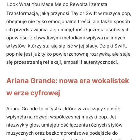
Look What You ​Made⁣ Me do
Rewolta⁤ i zemsta
Transformacja, jaką przynosi Taylor Swift⁣ w⁣ muzyce ⁤pop,
obejmuje nie⁢ tylko emocjonalne treści, ‍ale także sposób
ich przedstawiania. ⁤Jej umiejętność łączenia osobistych
opowieści z chwytliwymi melodiami wpływa na innych
artystów, którzy starają się iść w jej ślady. Dzięki ​Swift,
pop nie‌ jest⁣ już tylko powierzchowną rozrywką, ale staje
się przestrzenią refleksji, empatii i autentyczności.
Ariana Grande: ⁣nowa‌ era wokalistek
w erze cyfrowej
Ariana Grande to ⁤artystka,⁤ która w znaczący sposób ​
wpłynęła na rozwój ⁤współczesnej muzyki pop. Jej
niezwykły głos, ⁣umiejętność łączenia ‍różnych stylów
muzycznych oraz bezkompromisowe podejście ​do